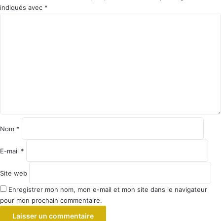
indiqués avec
*
C
o
m
m
e
n
t
a
i
r
e
Nom
*
*
E-mail
*
Site web
Enregistrer mon nom, mon e-mail et mon site dans le navigateur
pour mon prochain commentaire.