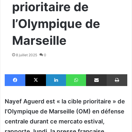
prioritaire de
l’Olympique de
Marseille
8 juillet 2025
0
Facebook
X
Linkedin
WhatsApp
Partager par email
Im
Nayef Aguerd est « la cible prioritaire » de
l’Olympique de Marseille (OM) en défense
centrale durant ce mercato estival,
rapporte, lundi, la presse française.