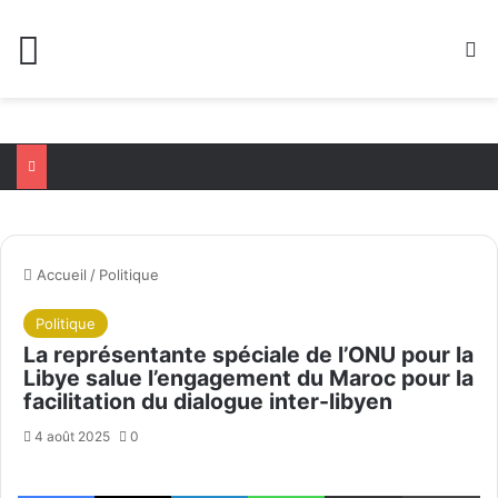
Menu
R
Accueil
/
Politique
Politique
La représentante spéciale de l’ONU pour la
Libye salue l’engagement du Maroc pour la
facilitation du dialogue inter-libyen
4 août 2025
0
Facebook
X
Linkedin
WhatsApp
Partager par email
Im