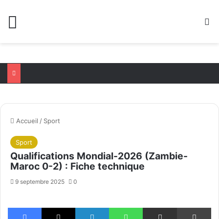
Menu
R
Accueil
/
Sport
Sport
Qualifications Mondial-2026 (Zambie-
Maroc 0-2) : Fiche technique
9 septembre 2025
0
Facebook
X
Linkedin
WhatsApp
Partager par email
Im