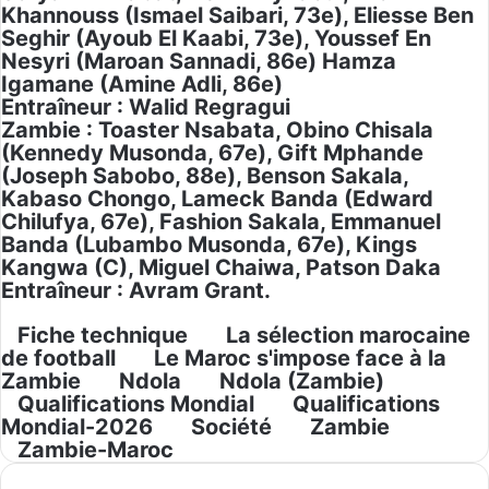
Khannouss (Ismael Saibari, 73e), Eliesse Ben
Seghir (Ayoub El Kaabi, 73e), Youssef En
Nesyri (Maroan Sannadi, 86e) Hamza
Igamane (Amine Adli, 86e)
Entraîneur
: Walid Regragui
Zambie
: Toaster Nsabata, Obino Chisala
(Kennedy Musonda, 67e), Gift Mphande
(Joseph Sabobo, 88e), Benson Sakala,
Kabaso Chongo, Lameck Banda (Edward
Chilufya, 67e), Fashion Sakala, Emmanuel
Banda (Lubambo Musonda, 67e), Kings
Kangwa (C), Miguel Chaiwa, Patson Daka
Entraîneur
: Avram Grant.
Fiche technique
La sélection marocaine
de football
Le Maroc s'impose face à la
Zambie
Ndola
Ndola (Zambie)
Qualifications Mondial
Qualifications
Mondial-2026
Société
Zambie
Zambie-Maroc