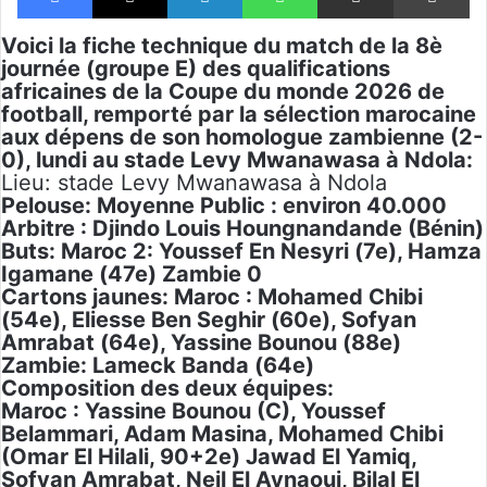
Voici la fiche technique du match de la 8è
journée (groupe E) des qualifications
africaines de la Coupe du monde 2026 de
football, remporté par la sélection marocaine
aux dépens de son homologue zambienne (2-
0), lundi au stade Levy Mwanawasa à Ndola:
Lieu: stade Levy Mwanawasa à Ndola
Pelouse
: Moyenne Public : environ 40.000
Arbitre
: Djindo Louis Houngnandande (Bénin)
Buts
: Maroc 2: Youssef En Nesyri (7e), Hamza
Igamane (47e) Zambie 0
Cartons
jaunes: Maroc : Mohamed Chibi
(54e), Eliesse Ben Seghir (60e), Sofyan
Amrabat (64e), Yassine Bounou (88e)
Zambie: Lameck Banda (64e)
Composition des deux équipes:
Maroc
: Yassine Bounou (C), Youssef
Belammari, Adam Masina, Mohamed Chibi
(Omar El Hilali, 90+2e) Jawad El Yamiq,
Sofyan Amrabat, Neil El Aynaoui, Bilal El