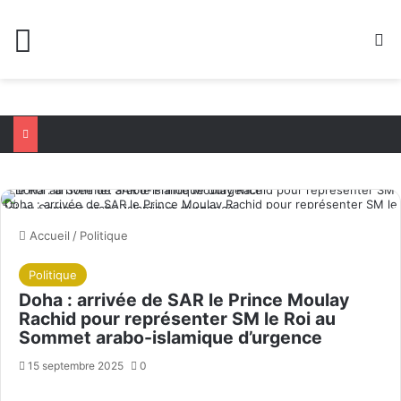
Menu
R
Doha : arrivée de SAR le Prince Moulay Rachid pour représenter SM le
Roi au Sommet arabo-islamique d’urgence
Accueil
/
Politique
Politique
Doha : arrivée de SAR le Prince Moulay
Rachid pour représenter SM le Roi au
Sommet arabo-islamique d’urgence
15 septembre 2025
0