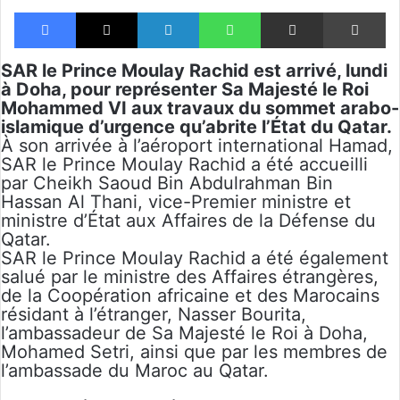
Facebook
X
Linkedin
WhatsApp
Partager par email
Im
SAR le Prince Moulay Rachid est arrivé, lundi
à Doha, pour représenter Sa Majesté le Roi
Mohammed VI aux travaux du sommet arabo-
islamique d’urgence qu’abrite l’État du Qatar.
À son arrivée à l’aéroport international Hamad,
SAR le Prince Moulay Rachid a été accueilli
par Cheikh Saoud Bin Abdulrahman Bin
Hassan Al Thani, vice-Premier ministre et
ministre d’État aux Affaires de la Défense du
Qatar.
SAR le Prince Moulay Rachid a été également
salué par le ministre des Affaires étrangères,
de la Coopération africaine et des Marocains
résidant à l’étranger, Nasser Bourita,
l’ambassadeur de Sa Majesté le Roi à Doha,
Mohamed Setri, ainsi que par les membres de
l’ambassade du Maroc au Qatar.