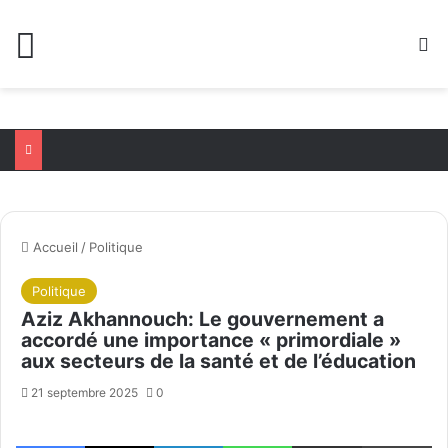
Menu
R
Accueil
/
Politique
Politique
Aziz Akhannouch: Le gouvernement a
accordé une importance « primordiale »
aux secteurs de la santé et de l’éducation
21 septembre 2025
0
Facebook
X
Linkedin
WhatsApp
Partager par email
Im