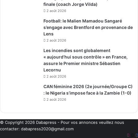
finale (coach Jorge Vilda)
2 août 2026
Football: le Malien Mamadou Sangaré
s’engage avec Brentford en provenance de
Lens
2 août 2026
Les incendies sont globalement
« aujourd’hui sous contrôle » en France,
assure le Premier ministre Sébastien
Lecornu
2 août 2026
CAN féminine 2026 (2e journée/Groupe C)
: le Nigeria s’impose face à la Zambie (1-0)
2 août 2026
© Copyright 2026
Dabapress
- Pour vos annonces veuillez nous
contacter:
dabapress2020@gmail.com
Inst
X