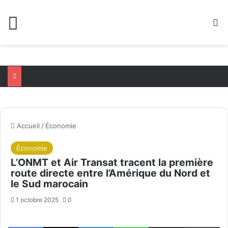
Menu
R
Accueil
/
Économie
Économie
L’ONMT et Air Transat tracent la première
route directe entre l’Amérique du Nord et
le Sud marocain
1 octobre 2025
0
Facebook
X
Linkedin
WhatsApp
Partager par email
Im