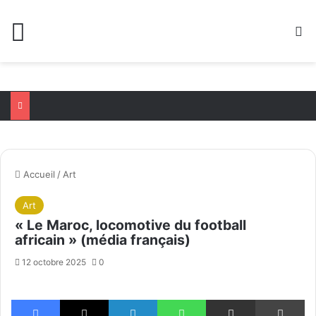
Menu
R
Accueil
/
Art
Art
« Le Maroc, locomotive du football
africain » (média français)
12 octobre 2025
0
Facebook
X
Linkedin
WhatsApp
Partager par email
Im