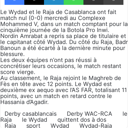
Le Wydad et le Raja de Casablanca ont fait
match nul (0-0) mercredi au Complexe
Mohammed V, dans un match comptant pour la
cinquième journée de la Botola Pro Inwi.
Nordin Amrabat a repris sa place de titulaire et
le capitanat côté Wydad. Du côté du Raja, Badr
Banoun a été écarté à la dernière minute pour
blessure.
Les deux équipes n’ont pas réussi à
concrétiser leurs occasions, le match restant
score vierge.
Au classement, le Raja rejoint le Maghreb de
Fès en tête avec 12 points. Le Wydad est
deuxième ex aequo avec l’AS FAR, totalisant 11
points, avec un match en retard contre le
Hassania d’Agadir.
Derby casablancais
Derby WAC-RCA
le
Raja
le Wydad
quittent dos à dos
Raja
sport
Wydad
Wydad-Raja