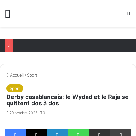
Menu
R
Accueil
/
Sport
Sport
Derby casablancais: le Wydad et le Raja se
quittent dos à dos
29 octobre 2025
0
Facebook
X
Linkedin
WhatsApp
Partager par email
Im