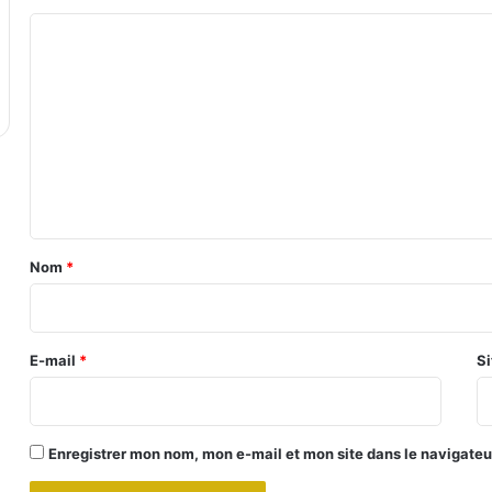
C
o
m
m
e
n
t
a
Nom
*
i
r
e
E-mail
*
Si
*
Enregistrer mon nom, mon e-mail et mon site dans le navigate