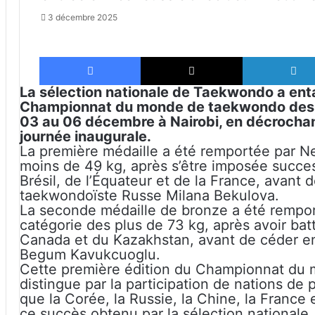
3 décembre 2025
Facebook
X
La sélection nationale de Taekwondo a ent
Championnat du monde de taekwondo des mo
03 au 06 décembre à Nairobi, en décrochant
journée inaugurale.
La première médaille a été remportée par Ne
moins de 49 kg, après s’être imposée succe
Brésil, de l’Équateur et de la France, avant d
taekwondoïste Russe Milana Bekulova.
La seconde médaille de bronze a été rempor
catégorie des plus de 73 kg, après avoir ba
Canada et du Kazakhstan, avant de céder en
Begum Kavukcuoglu.
Cette première édition du Championnat du
distingue par la participation de nations de p
que la Corée, la Russie, la Chine, la France 
ce succès obtenu par la sélection nationale.