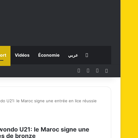
Rechercher
ort
Vidéos
Économie
عربي
Facebook
X
Instagram
Connexion
 U21: le Maroc signe une entrée en lice réussie
ondo U21: le Maroc signe une
es de bronze