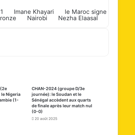
1
Imane Khayari
le Maroc signe
bronze
Nairobi
Nezha Elaasal
 (2e
CHAN-2024 (groupe D/3e
 le Nigeria
journée): le Soudan et le
Zambie (1-
Sénégal accèdent aux quarts
de finale après leur match nul
(0-0)
20 août 2025