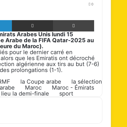
0
Linkedin
Partager par email
Imprimer
mirats Arabes Unis
lundi 15
e Arabe de la FIFA Qatar-2025 au
eure du Maroc).
iés pour le dernier carré en
 alors que les Emiratis ont décroché
ection algérienne aux tirs au but (7-6)
 des prolongations (1-1).
RMF
la Coupe arabe
la sélection
 arabe
Maroc
Maroc - Émirats
lieu la demi-finale
sport