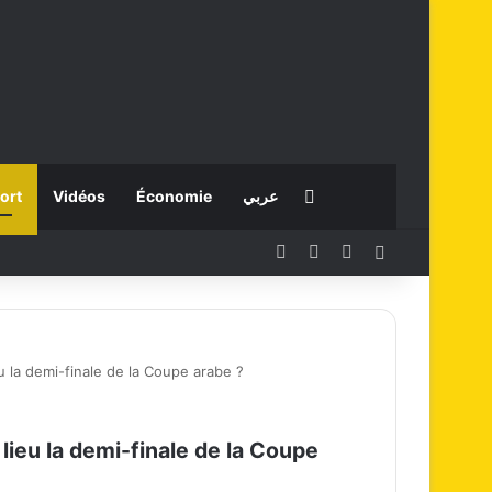
Rechercher
ort
Vidéos
Économie
عربي
Facebook
X
Instagram
Connexion
u la demi-finale de la Coupe arabe ?
lieu la demi-finale de la Coupe