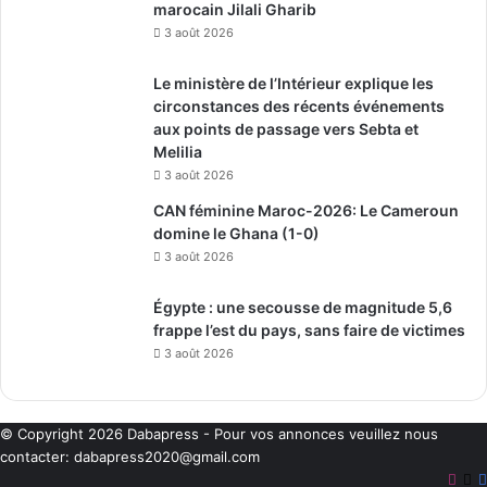
marocain Jilali Gharib
3 août 2026
Le ministère de l’Intérieur explique les
circonstances des récents événements
aux points de passage vers Sebta et
Melilia
3 août 2026
CAN féminine Maroc-2026: Le Cameroun
domine le Ghana (1-0)
3 août 2026
Égypte : une secousse de magnitude 5,6
frappe l’est du pays, sans faire de victimes
3 août 2026
© Copyright 2026
Dabapress
- Pour vos annonces veuillez nous
contacter:
dabapress2020@gmail.com
Inst
X