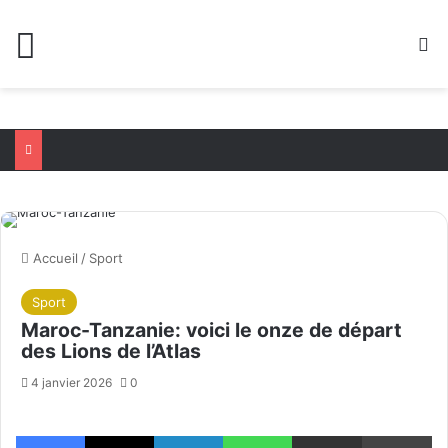
Menu
R
Accueil
/
Sport
Sport
Maroc-Tanzanie: voici le onze de départ
des Lions de l’Atlas
4 janvier 2026
0
Facebook
X
Linkedin
WhatsApp
Partager par email
Im