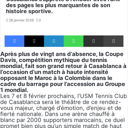
des pages les plus marquantes de son
histoire sportive.
28 janvier 2026
0
Facebook
X
Linkedin
WhatsApp
Partager par email
Im
Après plus de vingt ans d’absence, la Coupe
Davis, compétition mythique du tennis
mondial, fait son grand retour à Casablanca à
l’occasion d’un match à haute intensité
opposant le
Maroc
à la Colombie dans le
cadre du barrage pour l’accession au Groupe
1 mondial.
Les 7 et 8 février prochains, l’USM Tennis Club
de Casablanca sera le théâtre de ce rendez-
vous majeur, chargé d’émotion, d’enjeu et de
fierté nationale. Dans une arène chauffé à
blanc par 2000 supporters marocains, ce duel
promet bien plus qu’un simple match de haut