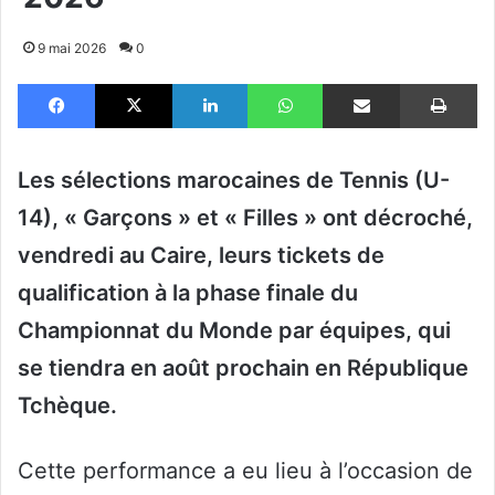
9 mai 2026
0
Facebook
X
Linkedin
WhatsApp
Partager par email
Im
Les sélections marocaines de Tennis (U-
14), « Garçons » et « Filles » ont décroché,
vendredi au Caire, leurs tickets de
qualification à la phase finale du
Championnat du Monde par équipes, qui
se tiendra en août prochain en République
Tchèque.
Cette performance a eu lieu à l’occasion de