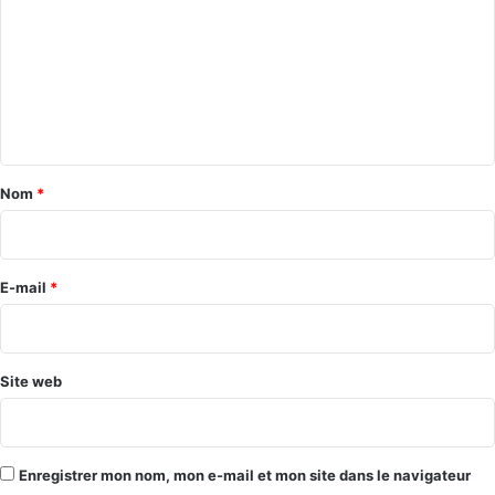
m
m
e
n
t
a
Nom
*
i
r
e
E-mail
*
*
Site web
Enregistrer mon nom, mon e-mail et mon site dans le navigateur