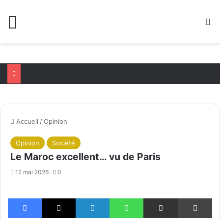
Menu
R
Accueil
/
Opinion
Opinion
Société
Le Maroc excellent… vu de Paris
12 mai 2026
0
Facebook
X
Linkedin
WhatsApp
Partager par email
Im