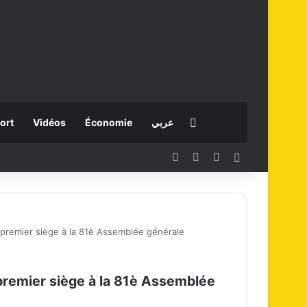
Rechercher
ort
Vidéos
Économie
عربي
Facebook
X
Instagram
Connexion
premier siège à la 81è Assemblée générale
premier siège à la 81è Assemblée