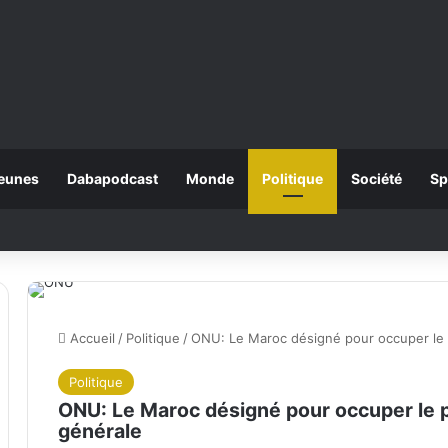
eunes
Dabapodcast
Monde
Politique
Société
Sp
Accueil
/
Politique
/
ONU: Le Maroc désigné pour occuper le 
Politique
ONU: Le Maroc désigné pour occuper le 
générale