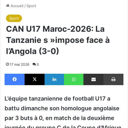
Accueil
/
Sport
Sport
CAN U17 Maroc-2026: La
Tanzanie s »impose face à
l’Angola (3-0)
17 mai 2026
0
Facebook
X
Linkedin
WhatsApp
Partager par email
Im
L’équipe tanzanienne de football U17 a
battu dimanche son homologue angolaise
par 3 buts à 0, en match de la deuxième
journée du groupe C de la Coupe d’Afrique