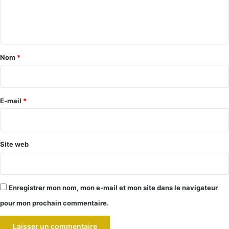
e
n
t
a
Nom
*
i
r
e
E-mail
*
*
Site web
Enregistrer mon nom, mon e-mail et mon site dans le navigateur
pour mon prochain commentaire.