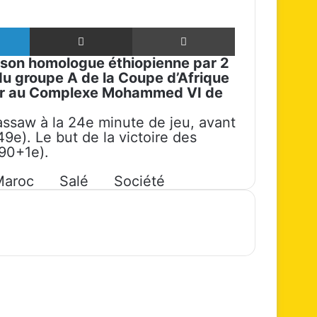
Linkedin
Partager par email
Imprimer
u son homologue éthiopienne par 2
du groupe A de la Coupe d’Afrique
soir au Complexe Mohammed VI de
Kassaw à la 24e minute de jeu, avant
). Le but de la victoire des
(90+1e).
Maroc
Salé
Société