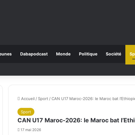
eunes
Dabapodcast
Monde
Politique
Société
Sp
Accueil
/
Sport
/
CAN U17 Maroc-2026: le Maroc bat l’Ethiopi
Sport
CAN U17 Maroc-2026: le Maroc bat l’Ethi
17 mai 2026