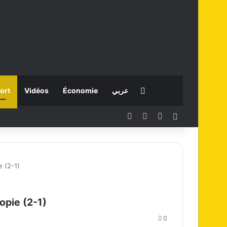
Rechercher
ort
Vidéos
Économie
عربي
Facebook
X
Instagram
Connexion
e (2-1)
opie (2-1)
0