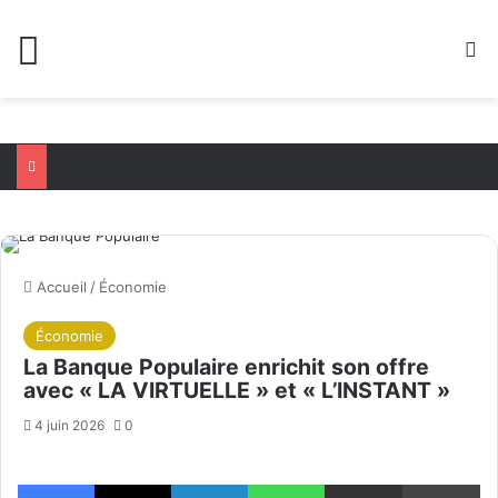
Menu
R
Accueil
/
Économie
Économie
La Banque Populaire enrichit son offre
avec « LA VIRTUELLE » et « L’INSTANT »
4 juin 2026
0
Facebook
X
Linkedin
WhatsApp
Partager par email
Im