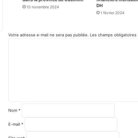
DH
10 novembre 2024
1 février 2024
Votre adresse e-mail ne sera pas publiée.
Les champs obligatoires
C
o
m
m
e
n
t
a
i
r
e
Nom
*
*
E-mail
*