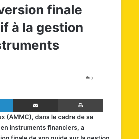
version finale
if à la gestion
struments
0
Linkedin
Partager par email
Imprimer
ux (AMMC), dans le cadre de sa
 en instruments financiers, a
ion finale de son guide sur la gestion