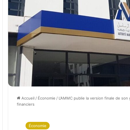
Accueil
/
Économie
/
L’AMMC publie la version finale de son 
financiers
Économie