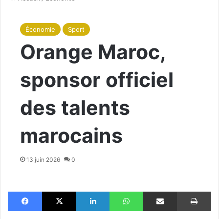
Économie
Sport
Orange Maroc,
sponsor officiel
des talents
marocains
13 juin 2026
0
Facebook
X
Linkedin
WhatsApp
Partager par email
Im