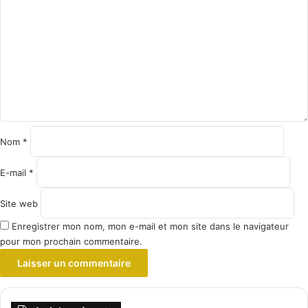
o
m
m
e
n
t
a
i
r
e
Nom
*
*
E-mail
*
Site web
Enregistrer mon nom, mon e-mail et mon site dans le navigateur
pour mon prochain commentaire.