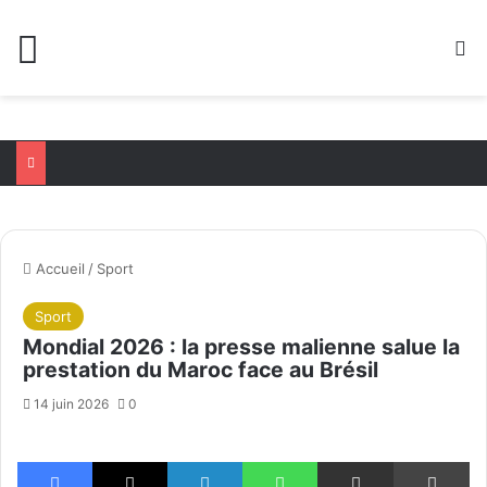
Menu
R
Accueil
/
Sport
Sport
Mondial 2026 : la presse malienne salue la
prestation du Maroc face au Brésil
14 juin 2026
0
Facebook
X
Linkedin
WhatsApp
Partager par email
Im