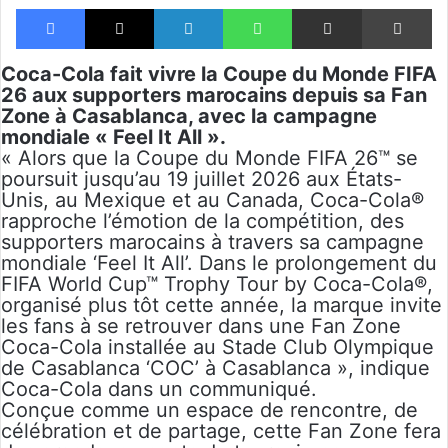
Facebook
X
Linkedin
WhatsApp
Partager par email
Im
Coca-Cola fait vivre la Coupe du Monde FIFA
26 aux supporters marocains depuis sa Fan
Zone à Casablanca, avec la campagne
mondiale « Feel It All ».
« Alors que la Coupe du Monde FIFA 26™ se
poursuit jusqu’au 19 juillet 2026 aux États-
Unis, au Mexique et au Canada, Coca-Cola®
rapproche l’émotion de la compétition, des
supporters marocains à travers sa campagne
mondiale ‘Feel It All’. Dans le prolongement du
FIFA World Cup™ Trophy Tour by Coca-Cola®,
organisé plus tôt cette année, la marque invite
les fans à se retrouver dans une Fan Zone
Coca-Cola installée au Stade Club Olympique
de Casablanca ‘COC’ à Casablanca », indique
Coca-Cola dans un communiqué.
Conçue comme un espace de rencontre, de
célébration et de partage, cette Fan Zone fera