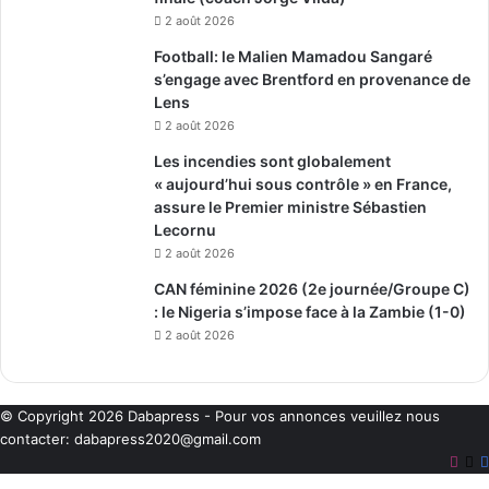
2 août 2026
Football: le Malien Mamadou Sangaré
s’engage avec Brentford en provenance de
Lens
2 août 2026
Les incendies sont globalement
« aujourd’hui sous contrôle » en France,
assure le Premier ministre Sébastien
Lecornu
2 août 2026
CAN féminine 2026 (2e journée/Groupe C)
: le Nigeria s’impose face à la Zambie (1-0)
2 août 2026
© Copyright 2026
Dabapress
- Pour vos annonces veuillez nous
contacter:
dabapress2020@gmail.com
Inst
X
Bouton