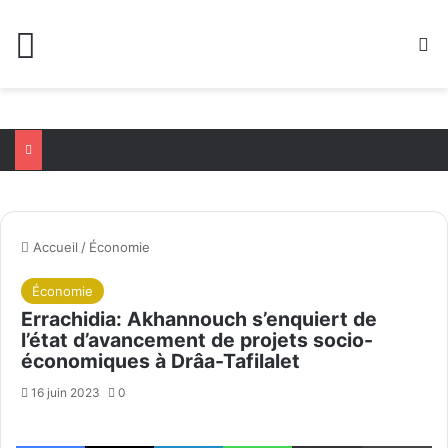
Menu
R
Accueil
/
Économie
Économie
Errachidia: Akhannouch s’enquiert de
l’état d’avancement de projets socio-
économiques à Drâa-Tafilalet
16 juin 2023
0
Facebook
X
Linkedin
WhatsApp
Partager par email
Im