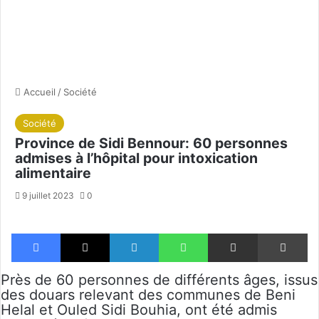
Accueil
/
Société
Société
Province de Sidi Bennour: 60 personnes
admises à l’hôpital pour intoxication
alimentaire
9 juillet 2023
0
Facebook
X
Linkedin
WhatsApp
Partager par email
Im
Près de 60 personnes de différents âges, issus
des douars relevant des communes de Beni
Helal et Ouled Sidi Bouhia, ont été admis