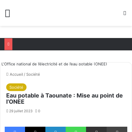
Menu
R
L'Office national de l’électricité et de l’eau potable (ONEE)
Accueil
/
Société
Société
Eau potable à Taounate : Mise au point de
l’ONEE
29 juillet 2023
0
Facebook
X
Linkedin
WhatsApp
Partager par email
Im