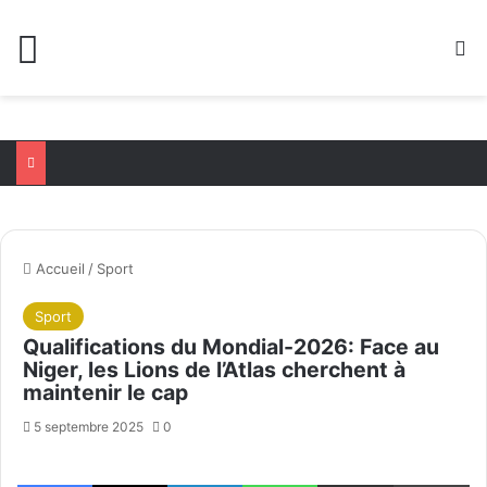
Menu
R
Accueil
/
Sport
Sport
Qualifications du Mondial-2026: Face au
Niger, les Lions de l’Atlas cherchent à
maintenir le cap
5 septembre 2025
0
Facebook
X
Linkedin
WhatsApp
Partager par email
Im