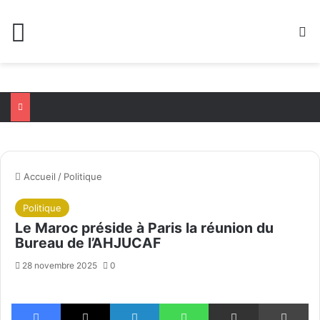
Menu
R
Accueil
/
Politique
Politique
Le Maroc préside à Paris la réunion du
Bureau de l’AHJUCAF
28 novembre 2025
0
Facebook
X
Linkedin
WhatsApp
Partager par email
Im