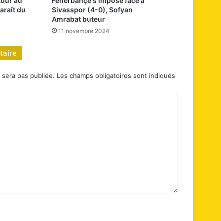
tour au
Fenerbahçe s’impose face à
araît du
Sivasspor (4-0), Sofyan
Amrabat buteur
11 novembre 2024
taire
 sera pas publiée.
Les champs obligatoires sont indiqués