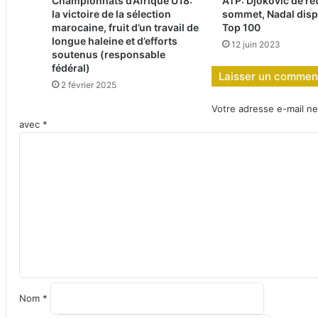
Championnats d’Afrique U18:
ATP: Djokovic de re
la victoire de la sélection
sommet, Nadal disp
marocaine, fruit d’un travail de
Top 100
longue haleine et d’efforts
12 juin 2023
soutenus (responsable
fédéral)
Laisser un commen
2 février 2025
Votre adresse e-mail ne
avec
*
C
o
m
m
e
n
t
a
i
r
e
Nom
*
*