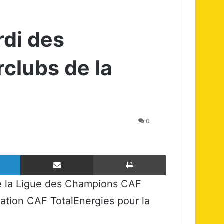
rdi des
rclubs de la
0
Linkedin
Partager par email
Imprimer
de la Ligue des Champions CAF
ation CAF TotalEnergies pour la