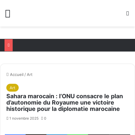
Menu
R
Accueil
/
Art
Art
Sahara marocain : l’ONU consacre le plan
d’autonomie du Royaume une victoire
historique pour la diplomatie marocaine
1 novembre 2025
0
Facebook
X
Linkedin
WhatsApp
Partager par email
Im