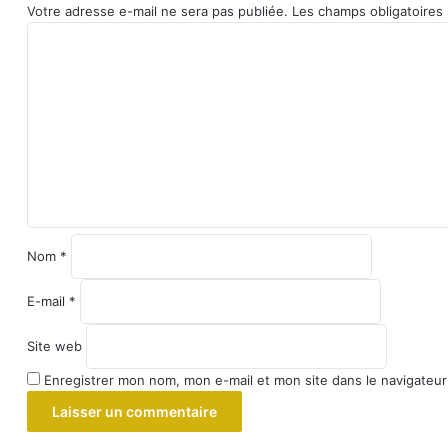
Votre adresse e-mail ne sera pas publiée.
Les champs obligatoires
C
o
m
m
e
n
t
a
i
r
e
Nom
*
*
E-mail
*
Site web
Enregistrer mon nom, mon e-mail et mon site dans le navigateu