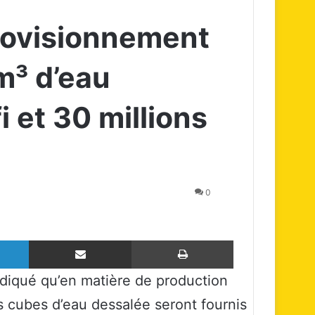
rovisionnement
m³ d’eau
 et 30 millions
0
Linkedin
Partager par email
Imprimer
ndiqué qu’en matière de production
s cubes d’eau dessalée seront fournis